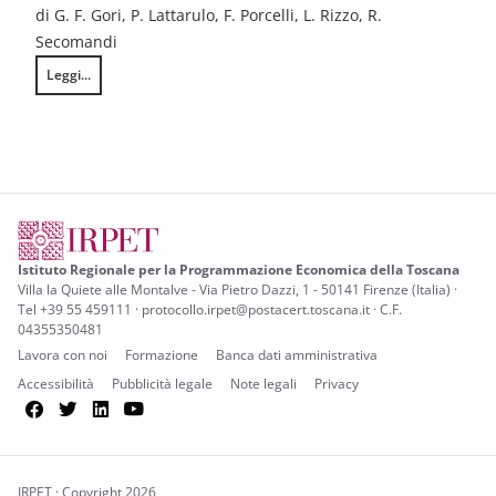
di G. F. Gori, P. Lattarulo, F. Porcelli, L. Rizzo, R.
Secomandi
Leggi...
Does inter-municipal cooperation affect spending vs output? Evidence 
Istituto Regionale per la Programmazione Economica della Toscana
Villa la Quiete alle Montalve - Via Pietro Dazzi, 1 - 50141 Firenze (Italia) ·
Tel +39 55 459111 · protocollo.irpet@postacert.toscana.it · C.F.
04355350481
Lavora con noi
Formazione
Banca dati amministrativa
Accessibilità
Pubblicità legale
Note legali
Privacy
Facebook
Twitter
LinkedIn
YouTube
IRPET · Copyright 2026