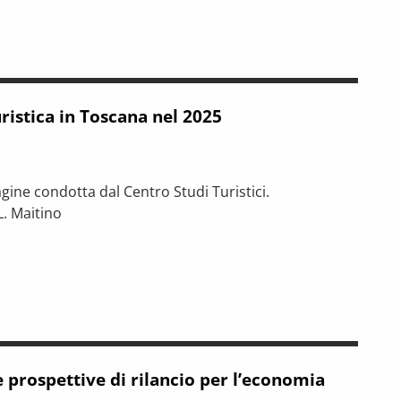
istica in Toscana nel 2025
agine condotta dal Centro Studi Turistici.
L. Maitino
a nel 2025
 tra riforme, digitalizzazione e modelli organizzativi
e prospettive di rilancio per l’economia