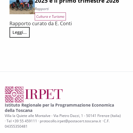
2025 e il primo trimestre 2026
Rapporti
Cultura e Turismo
Rapporto curato da E. Conti
Leggi...
RAPPORTO SUL TURISMO IN TOSCANA. La congiuntura 2025 e
Istituto Regionale per la Programmazione Economica
della Toscana
Villa la Quiete alle Montalve - Via Pietro Dazzi, 1 - 50141 Firenze (Italia)
· Tel +39 55 459111 · protocollo.irpet@postacert.toscana.it · C.F.
04355350481