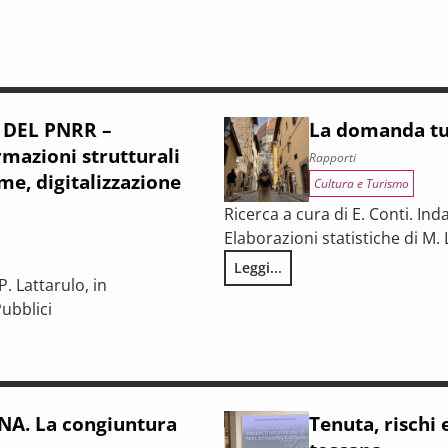
 DEL PNRR –
La domanda tur
mazioni strutturali
Rapporti
me, digitalizzazione
Cultura e Turismo
Ricerca a cura di E. Conti. Ind
Elaborazioni statistiche di M. 
Leggi...
La domanda turistica in Toscan
. Lattarulo, in
ubblici
iunturale e trasformazioni strutturali del procurement pubblico
A. La congiuntura
Tenuta, rischi 