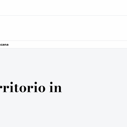
oscana
rritorio in