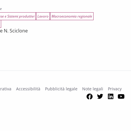
le
se e Sistemi produttivi
Lavoro
Macroeconomia regionale
e N. Sciclone
rilancio per l’economia toscana
rativa
Accessibilità
Pubblicità legale
Note legali
Privacy
Facebook
Twitter
Link
Y