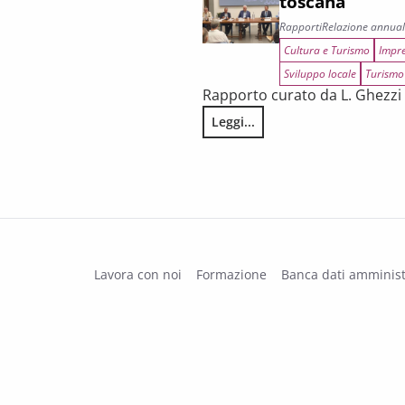
toscana
Rapporti
Relazione annua
Cultura e Turismo
Impre
Sviluppo locale
Turismo
Rapporto curato da L. Ghezzi 
 il primo trimestre 2026
Leggi...
Tenuta, rischi e prospettive di 
Lavora con noi
Formazione
Banca dati amminist