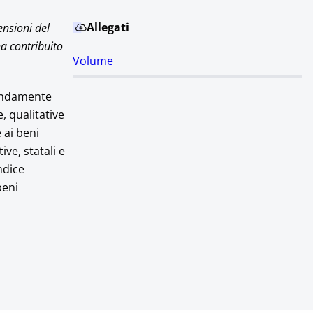
Allegati
ensioni del
ha contribuito
Volume
fondamente
, qualitative
 ai beni
ve, statali e
ndice
beni