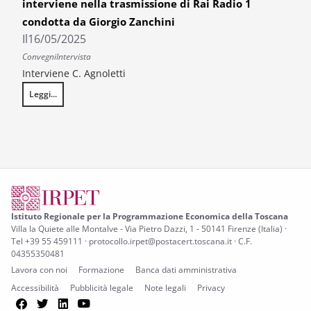
interviene nella trasmissione di Rai Radio 1
condotta da Giorgio Zanchini
Il
16/05/2025
Convegni
Intervista
Interviene C. Agnoletti
Leggi...
L’emergenza abitativa su “Radio anch’io” – IRPET interviene nella trasm
Istituto Regionale per la Programmazione Economica della Toscana
Villa la Quiete alle Montalve - Via Pietro Dazzi, 1 - 50141 Firenze (Italia) ·
Tel +39 55 459111 · protocollo.irpet@postacert.toscana.it · C.F.
04355350481
Lavora con noi
Formazione
Banca dati amministrativa
Accessibilità
Pubblicità legale
Note legali
Privacy
Facebook
Twitter
LinkedIn
YouTube