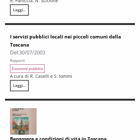
R. Paniccià, N. Sciclone
Leggi...
Un approccio integrato micro e macro all’analisi dei redditi delle famigl
I servizi pubblici locali nei piccoli comuni della
Toscana
Del:
30/07/2003
Rapporti
Economia pubblica
A cura di R. Caselli e S. Iommi
Leggi...
I servizi pubblici locali nei piccoli comuni della Toscana
Benessere e condizioni di vita in Toscana