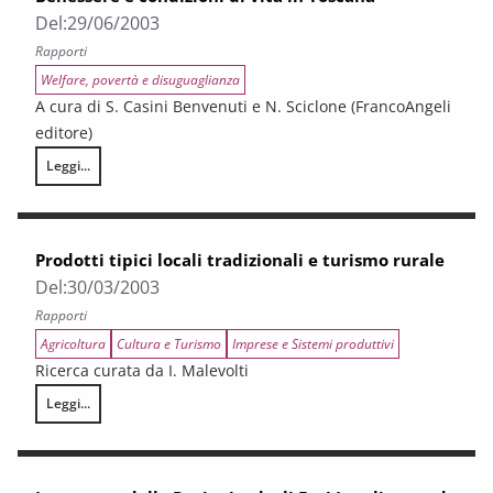
Del:
29/06/2003
Rapporti
Welfare, povertà e disuguaglianza
A cura di S. Casini Benvenuti e N. Sciclone (FrancoAngeli
editore)
Leggi...
Benessere e condizioni di vita in Toscana
Prodotti tipici locali tradizionali e turismo rurale
Del:
30/03/2003
Rapporti
Agricoltura
Cultura e Turismo
Imprese e Sistemi produttivi
Ricerca curata da I. Malevolti
Leggi...
Prodotti tipici locali tradizionali e turismo rurale