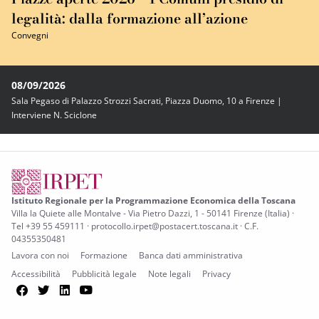
legalità: dalla formazione all’azione
Convegni
08/09/2026
Sala Pegaso di Palazzo Strozzi Sacrati, Piazza Duomo, 10 a Firenze |
Interviene N. Sciclone
Istituto Regionale per la Programmazione Economica della Toscana
Villa la Quiete alle Montalve - Via Pietro Dazzi, 1 - 50141 Firenze (Italia) ·
Tel +39 55 459111 · protocollo.irpet@postacert.toscana.it · C.F.
04355350481
Lavora con noi
Formazione
Banca dati amministrativa
Accessibilità
Pubblicità legale
Note legali
Privacy
Facebook
Twitter
LinkedIn
YouTube