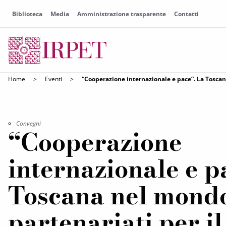
Biblioteca
Media
Amministrazione trasparente
Contatti
Home
>
Eventi
>
“Cooperazione internazionale e pace”. La Toscana
Convegni
“Cooperazione
internazionale e p
Toscana nel mond
partenariati per il