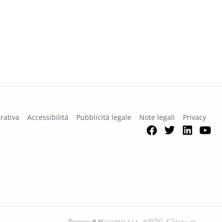
rativa
Accessibilità
Pubblicità legale
Note legali
Privacy
Facebook
Twitter
Link
Y