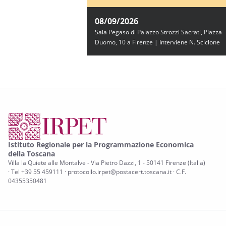
08/09/2026
Sala Pegaso di Palazzo Strozzi Sacrati, Piazza
Duomo, 10 a Firenze | Interviene N. Sciclone
Istituto Regionale per la Programmazione Economica
della Toscana
Villa la Quiete alle Montalve - Via Pietro Dazzi, 1 - 50141 Firenze (Italia)
· Tel +39 55 459111 · protocollo.irpet@postacert.toscana.it · C.F.
04355350481