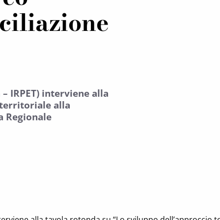
ciliazione
 – IRPET) interviene alla
erritoriale alla
za Regionale
terviene alla tavola rotonda su “Lo sviluppo dell’approccio ter