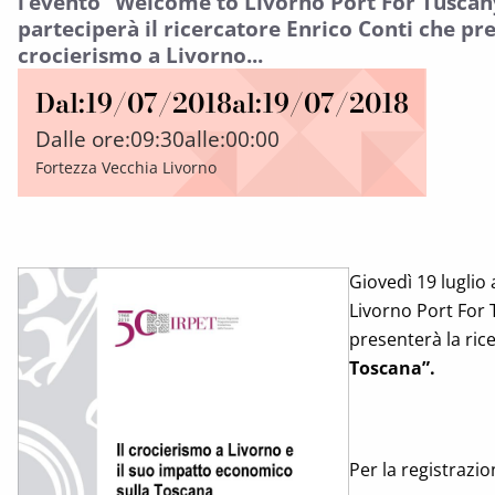
l’evento “Welcome to Livorno Port For Tuscany
parteciperà il ricercatore Enrico Conti che pre
crocierismo a Livorno...
Dal:
19/07/2018
al:
19/07/2018
Dalle ore:
09:30
alle:
00:00
Fortezza Vecchia Livorno
Giovedì 19 luglio
Livorno Port For T
presenterà la rice
Toscana”.
Per la registrazi