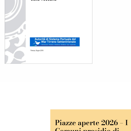
Piazze aperte 2026 – I
Comuni presidio di