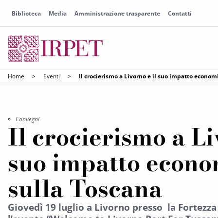
Biblioteca
Media
Amministrazione trasparente
Contatti
Home
>
Eventi
>
Il crocierismo a Livorno e il suo impatto econom
Convegni
Il crocierismo a Li
suo impatto econo
sulla Toscana
Giovedì 19 luglio a Livorno presso la Fortezza 