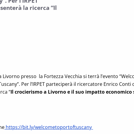
”. Per l’IRPET
senterà la ricerca “Il
 a Livorno presso la Fortezza Vecchia si terrà l’evento “Wel
uscany”. Per l’IRPET parteciperà il ricercatore Enrico Conti 
rca “
Il crocierismo a Livorno e
il suo impatto economico
one
https://bit.ly/welcometoportoftuscany