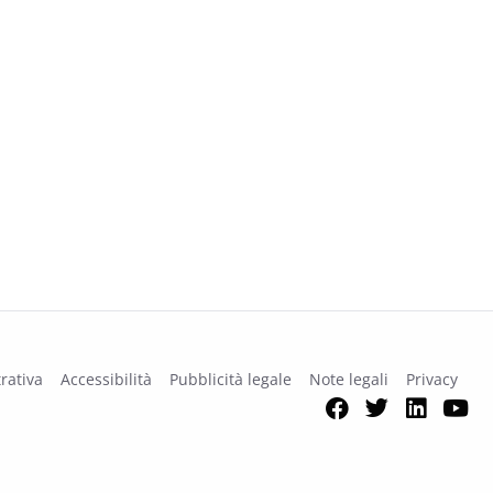
rativa
Accessibilità
Pubblicità legale
Note legali
Privacy
Facebook
Twitter
Link
Y