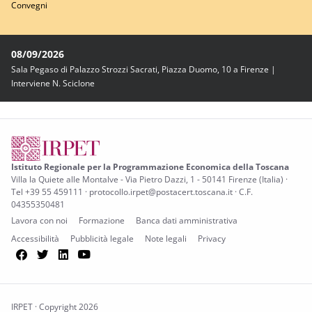
Convegni
08/09/2026
Sala Pegaso di Palazzo Strozzi Sacrati, Piazza Duomo, 10 a Firenze |
Interviene N. Sciclone
Istituto Regionale per la Programmazione Economica della Toscana
Villa la Quiete alle Montalve - Via Pietro Dazzi, 1 - 50141 Firenze (Italia) ·
Tel +39 55 459111 · protocollo.irpet@postacert.toscana.it · C.F.
04355350481
Lavora con noi
Formazione
Banca dati amministrativa
Accessibilità
Pubblicità legale
Note legali
Privacy
Facebook
Twitter
LinkedIn
YouTube
IRPET · Copyright 2026