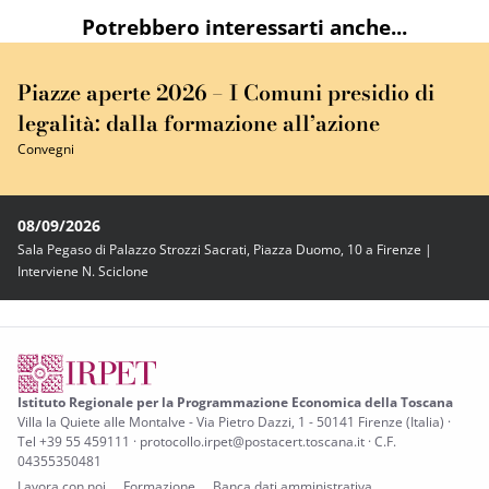
Potrebbero interessarti anche...
Piazze aperte 2026 – I Comuni presidio di
legalità: dalla formazione all’azione
Convegni
08/09/2026
Sala Pegaso di Palazzo Strozzi Sacrati, Piazza Duomo, 10 a Firenze |
Interviene N. Sciclone
Istituto Regionale per la Programmazione Economica della Toscana
Villa la Quiete alle Montalve - Via Pietro Dazzi, 1 - 50141 Firenze (Italia) ·
Tel +39 55 459111 · protocollo.irpet@postacert.toscana.it · C.F.
04355350481
Lavora con noi
Formazione
Banca dati amministrativa