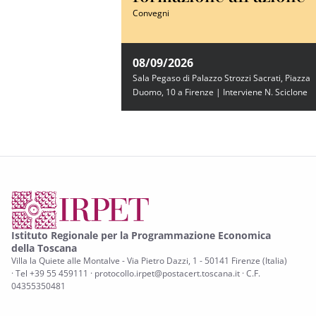
Convegni
08/09/2026
Sala Pegaso di Palazzo Strozzi Sacrati, Piazza
Duomo, 10 a Firenze | Interviene N. Sciclone
Istituto Regionale per la Programmazione Economica
della Toscana
Villa la Quiete alle Montalve - Via Pietro Dazzi, 1 - 50141 Firenze (Italia)
· Tel +39 55 459111 · protocollo.irpet@postacert.toscana.it · C.F.
04355350481