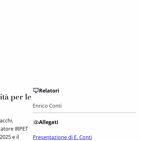
Relatori
tà per le
Enrico Conti
bacchi,
Allegati
catore IRPET
025 e il
Presentazione di E. Conti