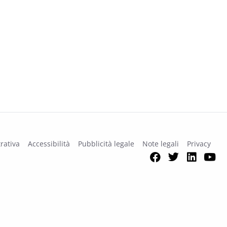
rativa
Accessibilità
Pubblicità legale
Note legali
Privacy
Facebook
Twitter
Link
Y