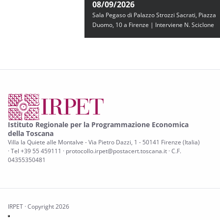
08/09/2026
Sala Pegaso di Palazzo Strozzi Sacrati, Piazza
Duomo, 10 a Firenze | Interviene N. Sciclone
Istituto Regionale per la Programmazione Economica
della Toscana
Villa la Quiete alle Montalve - Via Pietro Dazzi, 1 - 50141 Firenze (Italia)
· Tel +39 55 459111 · protocollo.irpet@postacert.toscana.it · C.F.
04355350481
IRPET · Copyright 2026