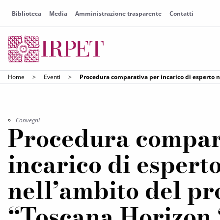
Biblioteca
Media
Amministrazione trasparente
Contatti
Home
>
Eventi
>
Procedura comparativa per incarico di esperto n
Convegni
Procedura compar
incarico di espert
nell’ambito del pr
“Toscana Horizon