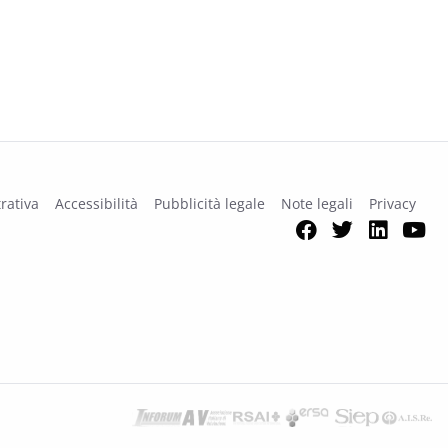
rativa
Accessibilità
Pubblicità legale
Note legali
Privacy
Facebook
Twitter
Link
Y