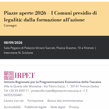
Piazze aperte 2026 – I Comuni presidio di
legalità: dalla formazione all’azione
Convegni
08/09/2026
Sala Pegaso di Palazzo Strozzi Sacrati, Piazza Duomo, 10 a Firenze |
Interviene N. Sciclone
Istituto Regionale per la Programmazione Economica della Toscana
Villa la Quiete alle Montalve - Via Pietro Dazzi, 1 - 50141 Firenze (Italia) ·
Tel +39 55 459111 · protocollo.irpet@postacert.toscana.it · C.F.
04355350481
Lavora con noi
Formazione
Banca dati amministrativa
Accessibilità
Pubblicità legale
Note legali
Privacy