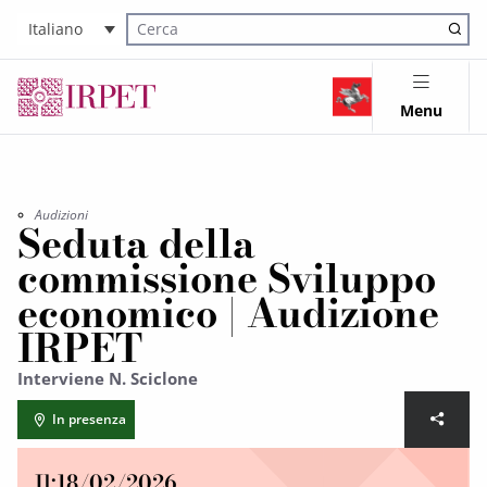
Italiano
Cerca nel sito
Menu
Audizioni
Seduta della
commissione Sviluppo
economico | Audizione
IRPET
Interviene N. Sciclone
In presenza
Il:
18/02/2026