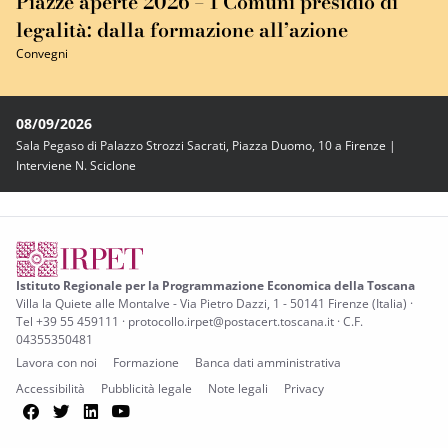
Piazze aperte 2026 – I Comuni presidio di
legalità: dalla formazione all’azione
Convegni
08/09/2026
Sala Pegaso di Palazzo Strozzi Sacrati, Piazza Duomo, 10 a Firenze |
Interviene N. Sciclone
Istituto Regionale per la Programmazione Economica della Toscana
Villa la Quiete alle Montalve - Via Pietro Dazzi, 1 - 50141 Firenze (Italia) ·
Tel +39 55 459111 · protocollo.irpet@postacert.toscana.it · C.F.
04355350481
Lavora con noi
Formazione
Banca dati amministrativa
Accessibilità
Pubblicità legale
Note legali
Privacy
Facebook
Twitter
LinkedIn
YouTube