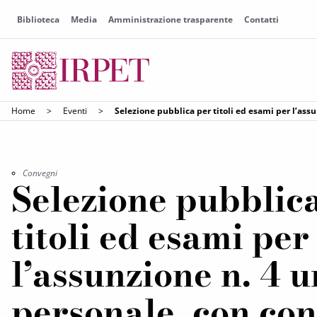
Biblioteca
Media
Amministrazione trasparente
Contatti
Home
>
Eventi
>
Selezione pubblica per titoli ed esami per l’ass
Convegni
Selezione pubblic
titoli ed esami per
l’assunzione n. 4 u
personale, con con