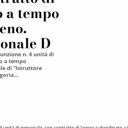
o a tempo
eno.
ionale D
unzione n. 4 unità di
to a tempo
e di “Istruttore
goria...
. 4 unità di personale, con contratto di lavoro subordinato 