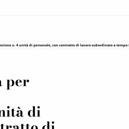
unzione n. 4 unità di personale, con contratto di lavoro subordinato a temp
a per
nità di
tratto di