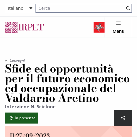
Italiano
Cerca nel sito
Menu
Convegni
Sfide ed opportunità
per il futuro economico
ed occupazionale del
Valdarno Aretino
Interviene N. Sciclone
In presenza
Il:
27/09/2023