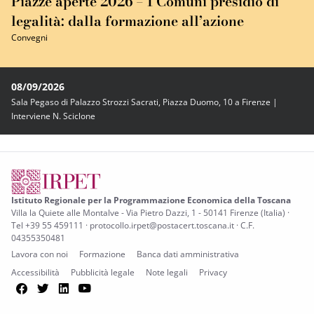
Piazze aperte 2026 – I Comuni presidio di
legalità: dalla formazione all’azione
Convegni
08/09/2026
Sala Pegaso di Palazzo Strozzi Sacrati, Piazza Duomo, 10 a Firenze |
Interviene N. Sciclone
Istituto Regionale per la Programmazione Economica della Toscana
Villa la Quiete alle Montalve - Via Pietro Dazzi, 1 - 50141 Firenze (Italia) ·
Tel +39 55 459111 · protocollo.irpet@postacert.toscana.it · C.F.
04355350481
Lavora con noi
Formazione
Banca dati amministrativa
Accessibilità
Pubblicità legale
Note legali
Privacy
Facebook
Twitter
LinkedIn
YouTube