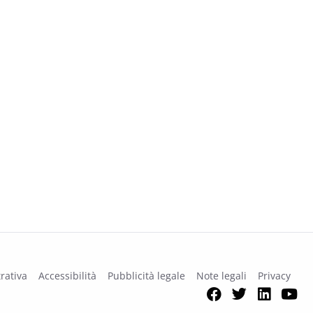
rativa
Accessibilità
Pubblicità legale
Note legali
Privacy
Facebook
Twitter
Link
Y