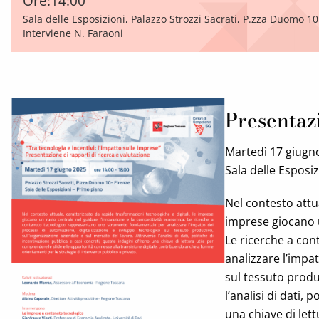
Ore:
14:00
Sala delle Esposizioni, Palazzo Strozzi Sacrati, P.zza Duomo 10
Interviene N. Faraoni
Presentazi
Martedì 17 giugn
Sala delle Esposi
Nel contesto attua
imprese giocano u
Le ricerche a co
analizzare l’impa
sul tessuto produ
l’analisi di dati,
una chiave di let