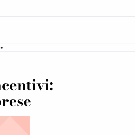
se
centivi:
prese