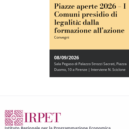
Piazze aperte 2026 – I
Comuni presidio di
legalità: dalla
formazione all’azione
Convegni
08/09/2026
Sala Pegaso di Palazzo Strozzi Sacrati, Piazza
Duomo, 10 a Firenze | Interviene N. Sciclone
Istituto Regionale per la Programmazione Economica