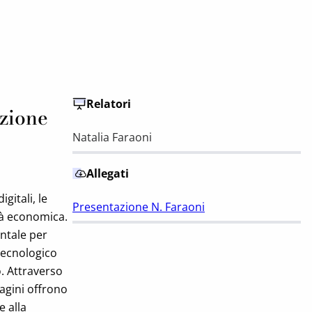
Relatori
azione
Natalia Faraoni
Allegati
gitali, le
Presentazione N. Faraoni
tà economica.
ntale per
 tecnologico
o. Attraverso
dagini offrono
e alla