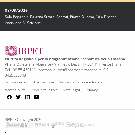
08/09/2026
Sala Pegaso di Palazzo Strozzi Sacrati, Piazza Duomo, 10 a Firenze |
Interviene N. Sciclone
Istituto Regionale per la Programmazione Economica della Toscana
Villa la Quiete alle Montalve - Via Pietro Dazzi, 1 - 50141 Firenze (Italia) ·
Tel +39 55 459111 · protocollo.irpet@postacert.toscana.it · C.F.
04355350481
Lavora con noi
Formazione
Banca dati amministrativa
Accessibilità
Pubblicità legale
Note legali
Privacy
Facebook
Twitter
LinkedIn
YouTube
IRPET · Copyright 2026