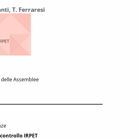
nti, T. Ferraresi
IRPET
e delle Assemblee
nze
 controllo
IRPET