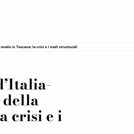
moda in Toscana: la crisi e i nodi strutturali
Italia-
 della
 crisi e i