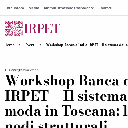
Biblioteca
Media
Amministrazione trasparente
Contatti
Home
>
Eventi
>
Workshop Banca d’Italia-IRPET – Il sistema della 
Convegni
Workshop
Workshop Banca d’
IRPET – Il sistema
moda in Toscana: la
nodi strutturali