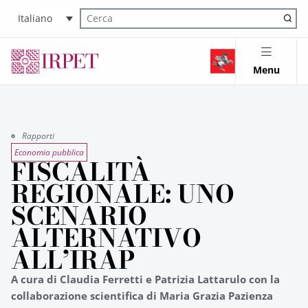
Italiano
Cerca nel sito
Menu
Rapporti
Economia pubblica
FISCALITÀ
REGIONALE: UNO
SCENARIO
ALTERNATIVO
ALL’IRAP
A cura di Claudia Ferretti e Patrizia Lattarulo con la
collaborazione scientifica di Maria Grazia Pazienza