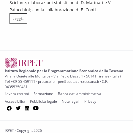
Sciclone; elaborazioni statistiche di D. Marinari e V.
Patacchini; con la collaborazione di E. Conti.
Leggi...
Il mismatch in Toscana: evidenze generali e punto di vista del sistema 
Istituto Regionale per la Programmazione Economica della Toscana
Villa la Quiete alle Montalve - Via Pietro Dazzi, 1 - 50141 Firenze (Italia) ·
Tel +39 55 459111 · protocollo.irpet@postacert.toscana.it · C.F.
04355350481
Lavora con noi
Formazione
Banca dati amministrativa
Accessibilità
Pubblicità legale
Note legali
Privacy
Facebook
Twitter
LinkedIn
YouTube
IRPET · Copyright 2026