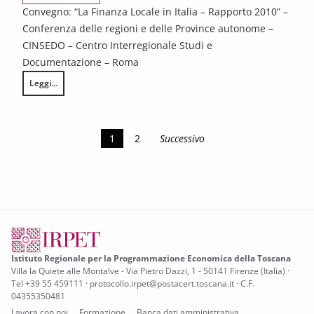
Convegno: “La Finanza Locale in Italia – Rapporto 2010” –
Conferenza delle regioni e delle Province autonome –
CINSEDO – Centro Interregionale Studi e
Documentazione – Roma
Leggi...
Fatti e dinamiche della finanza degli enti locali italiani. Estratto da “La
1
2
Successivo
Istituto Regionale per la Programmazione Economica della Toscana
Villa la Quiete alle Montalve - Via Pietro Dazzi, 1 - 50141 Firenze (Italia) ·
Tel +39 55 459111 · protocollo.irpet@postacert.toscana.it · C.F.
04355350481
Lavora con noi
Formazione
Banca dati amministrativa