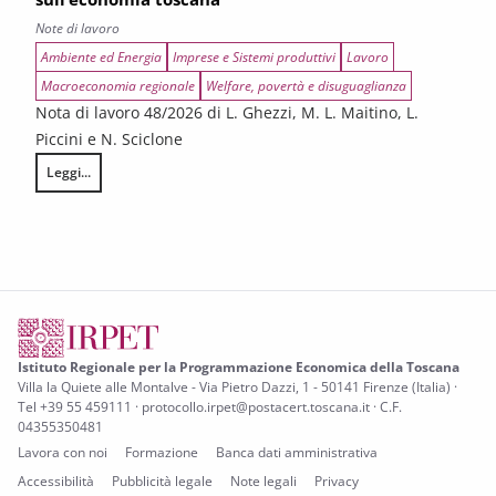
Note di lavoro
Ambiente ed Energia
Imprese e Sistemi produttivi
Lavoro
Macroeconomia regionale
Welfare, povertà e disuguaglianza
Nota di lavoro 48/2026 di L. Ghezzi, M. L. Maitino, L.
Piccini e N. Sciclone
Leggi...
Gli effetti economici della guerra all’Iran sull’economia toscana
Istituto Regionale per la Programmazione Economica della Toscana
Villa la Quiete alle Montalve - Via Pietro Dazzi, 1 - 50141 Firenze (Italia) ·
Tel +39 55 459111 · protocollo.irpet@postacert.toscana.it · C.F.
04355350481
Lavora con noi
Formazione
Banca dati amministrativa
Accessibilità
Pubblicità legale
Note legali
Privacy