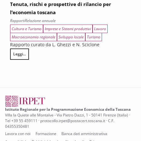
Tenuta, rischi e prospettive di rilancio per
l’economia toscana
Rapporti
Relazione annuale
Cultura e Turismo
Imprese e Sistemi produttivi
Lavoro
Macroeconomia regionale
Sviluppo locale
Turismo
Rapporto curato da L. Ghezzi e N. Sciclone
Leggi...
Tenuta, rischi e prospettive di rilancio per l’economia toscana
Istituto Regionale per la Programmazione Economica della Toscana
Villa la Quiete alle Montalve - Via Pietro Dazzi, 1 - 50141 Firenze (Italia) ·
Tel +39 55 459111 · protocollo.irpet@postacert.toscana.it · C.F.
04355350481
Lavora con noi
Formazione
Banca dati amministrativa