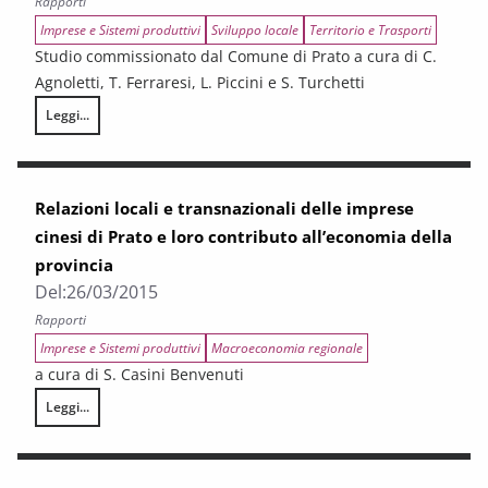
Rapporti
Imprese e Sistemi produttivi
Sviluppo locale
Territorio e Trasporti
Studio commissionato dal Comune di Prato a cura di C.
Agnoletti, T. Ferraresi, L. Piccini e S. Turchetti
Leggi...
Le attività economiche e la funzione residenziale nel sistema pratese: 
Relazioni locali e transnazionali delle imprese
cinesi di Prato e loro contributo all’economia della
provincia
Del:
26/03/2015
Rapporti
Imprese e Sistemi produttivi
Macroeconomia regionale
a cura di S. Casini Benvenuti
Leggi...
Relazioni locali e transnazionali delle imprese cinesi di Prato e loro con