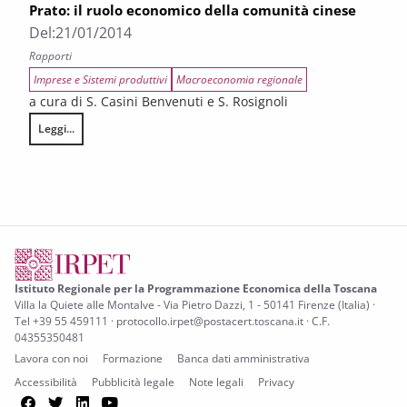
Prato: il ruolo economico della comunità cinese
Del:
21/01/2014
Rapporti
Imprese e Sistemi produttivi
Macroeconomia regionale
a cura di S. Casini Benvenuti e S. Rosignoli
Leggi...
Prato: il ruolo economico della comunità cinese
Istituto Regionale per la Programmazione Economica della Toscana
Villa la Quiete alle Montalve - Via Pietro Dazzi, 1 - 50141 Firenze (Italia) ·
Tel +39 55 459111 · protocollo.irpet@postacert.toscana.it · C.F.
04355350481
Lavora con noi
Formazione
Banca dati amministrativa
Accessibilità
Pubblicità legale
Note legali
Privacy
Facebook
Twitter
LinkedIn
YouTube