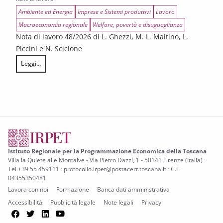
Ambiente ed Energia
Imprese e Sistemi produttivi
Lavoro
Macroeconomia regionale
Welfare, povertà e disuguaglianza
Nota di lavoro 48/2026 di L. Ghezzi, M. L. Maitino, L.
Piccini e N. Sciclone
Leggi...
Gli effetti economici della guerra all’Iran sull’economia toscana
Istituto Regionale per la Programmazione Economica della Toscana
Villa la Quiete alle Montalve - Via Pietro Dazzi, 1 - 50141 Firenze (Italia) ·
Tel +39 55 459111 · protocollo.irpet@postacert.toscana.it · C.F.
04355350481
Lavora con noi
Formazione
Banca dati amministrativa
Accessibilità
Pubblicità legale
Note legali
Privacy
Facebook
Twitter
LinkedIn
YouTube