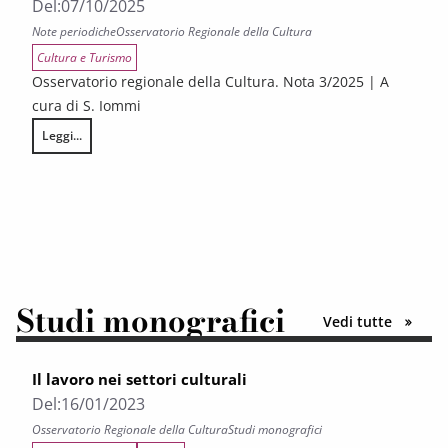
Del:
07/10/2025
Note periodiche
Osservatorio Regionale della Cultura
Cultura e Turismo
Osservatorio regionale della Cultura. Nota 3/2025 | A
cura di S. Iommi
Leggi...
GLI ATTEGGIAMENTI DEI CITTADINI EUROPEI NEI CONFRONTI DELLA CULT
Studi monografici
le pubbl
Vedi tutte
Il lavoro nei settori culturali
Del:
16/01/2023
Osservatorio Regionale della Cultura
Studi monografici