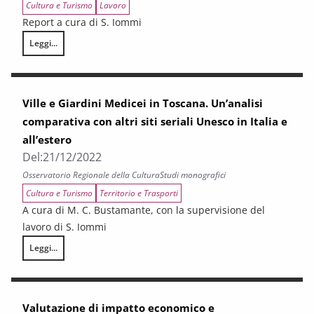
Cultura e Turismo
Lavoro
Report a cura di S. Iommi
Leggi...
Il lavoro nei settori culturali
Ville e Giardini Medicei in Toscana. Un’analisi
comparativa con altri siti seriali Unesco in Italia e
all’estero
Del:
21/12/2022
Osservatorio Regionale della Cultura
Studi monografici
Cultura e Turismo
Territorio e Trasporti
A cura di M. C. Bustamante, con la supervisione del
lavoro di S. Iommi
Leggi...
Ville e Giardini Medicei in Toscana. Un’analisi comparativa con altri siti s
Valutazione di impatto economico e