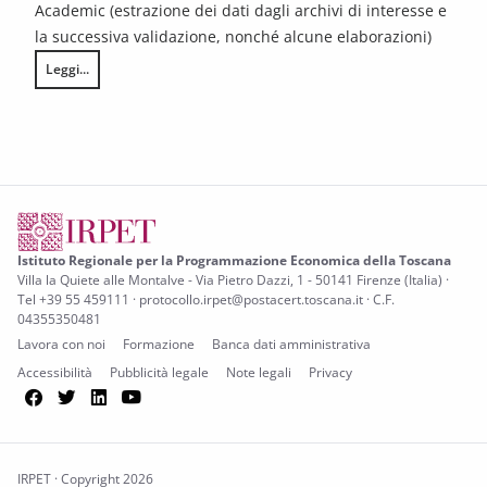
Academic (estrazione dei dati dagli archivi di interesse e
la successiva validazione, nonché alcune elaborazioni)
Leggi...
L’ecosistema regionale della ricerca e dell’innovazione dei beni culturali
Istituto Regionale per la Programmazione Economica della Toscana
Villa la Quiete alle Montalve - Via Pietro Dazzi, 1 - 50141 Firenze (Italia) ·
Tel +39 55 459111 · protocollo.irpet@postacert.toscana.it · C.F.
04355350481
Lavora con noi
Formazione
Banca dati amministrativa
Accessibilità
Pubblicità legale
Note legali
Privacy
Facebook
Twitter
LinkedIn
YouTube
IRPET · Copyright 2026