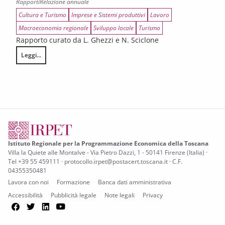
Rapporti
Relazione annuale
Cultura e Turismo
Imprese e Sistemi produttivi
Lavoro
Macroeconomia regionale
Sviluppo locale
Turismo
Rapporto curato da L. Ghezzi e N. Sciclone
Leggi...
Tenuta, rischi e prospettive di rilancio per l’economia toscana
Istituto Regionale per la Programmazione Economica della Toscana
Villa la Quiete alle Montalve - Via Pietro Dazzi, 1 - 50141 Firenze (Italia) ·
Tel +39 55 459111 · protocollo.irpet@postacert.toscana.it · C.F.
04355350481
Lavora con noi
Formazione
Banca dati amministrativa
Accessibilità
Pubblicità legale
Note legali
Privacy
Facebook
Twitter
LinkedIn
YouTube