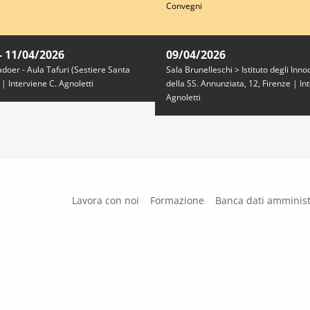
Convegni
- 11/04/2026
09/04/2026
doer - Aula Tafuri (Sestiere Santa
Sala Brunelleschi > Istituto degli Inno
| Interviene C. Agnoletti
della SS. Annunziata, 12, Firenze | In
Agnoletti
Lavora con noi
Formazione
Banca dati amminist