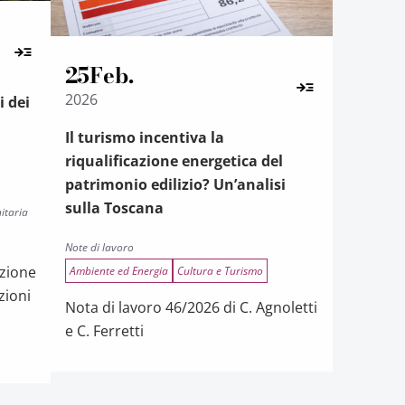
25
Feb.
2026
i dei
i
Il turismo incentiva la
riqualificazione energetica del
patrimonio edilizio? Un’analisi
sulla Toscana
itaria
Note di lavoro
azione
Ambiente ed Energia
Cultura e Turismo
zioni
Nota di lavoro 46/2026 di C. Agnoletti
e C. Ferretti