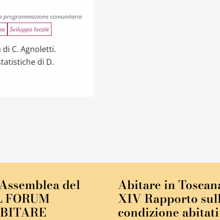
 la programmazione comunitaria
ia
Sviluppo locale
 di C. Agnoletti.
tatistiche di D.
’Assemblea del
Abitare in Toscan
L FORUM
XIV Rapporto sul
ABITARE
condizione abitat