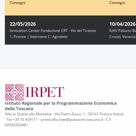
Convegni
Convegni
22/05/2026
10/04/2026
Innovation Center Fondazione CRT - Via del Tiratoio
IUAV Palazzo Ba
1, Firenze | Interviene C. Agnoletti
Croce), Venezia 
Istituto Regionale per la Programmazione Economica
della Toscana
Villa la Quiete alle Montalve - Via Pietro Dazzi, 1 - 50141 Firenze (Italia)
· Tel +39 55 459111 · protocollo.irpet@postacert.toscana.it · C.F.
04355350481