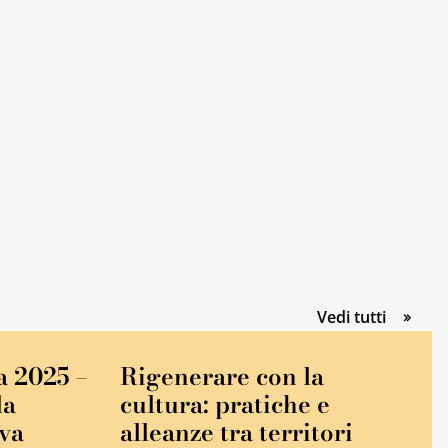
gli event
Vedi tutti
a 2025 –
Rigenerare con la
la
cultura: pratiche e
iva
alleanze tra territori