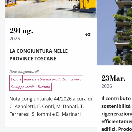
29
Lug.
2026
LA CONGIUNTURA NELLE
PROVINCE TOSCANE
Note congiunturali
23
Mar.
Export
Imprese e Sistemi produttivi
Lavoro
2026
Sviluppo locale
Turismo
Il contributo
Nota congiunturale 44/2026 a cura di
sostenibilità
C. Agnoletti, E. Conti, M. Donati, T.
rigenerazion
Ferraresi, S. Iommi e D. Marinari
efficientame
edifici. Prod