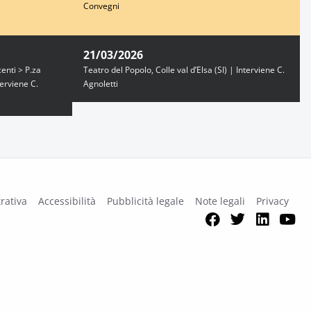
Convegni
21/03/2026
centi > P.za
Teatro del Popolo, Colle val d’Elsa (SI) | Interviene C.
terviene C.
Agnoletti
rativa
Accessibilità
Pubblicità legale
Note legali
Privacy
Facebook
Twitter
Link
Y