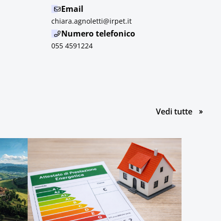
Email
chiara.agnoletti@irpet.it
Numero telefonico
055 4591224
le pubbl
Vedi tutte