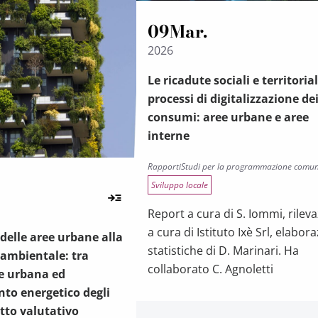
09
Mar.
2026
Le ricadute sociali e territorial
processi di digitalizzazione de
consumi: aree urbane e aree
interne
Rapporti
Studi per la programmazione comun
Sviluppo locale
Report a cura di S. Iommi, rilev
a cura di Istituto Ixè Srl, elabora
 delle aree urbane alla
statistiche di D. Marinari. Ha
 ambientale: tra
collaborato C. Agnoletti
e urbana ed
nto energetico degli
otto valutativo