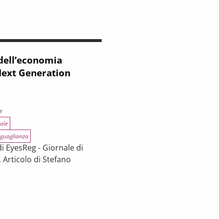
 dell’economia
Next Generation
he
ale
uguaglianza
 EyesReg - Giornale di
. Articolo di Stefano
l’economia regionale al Next Generation Europe