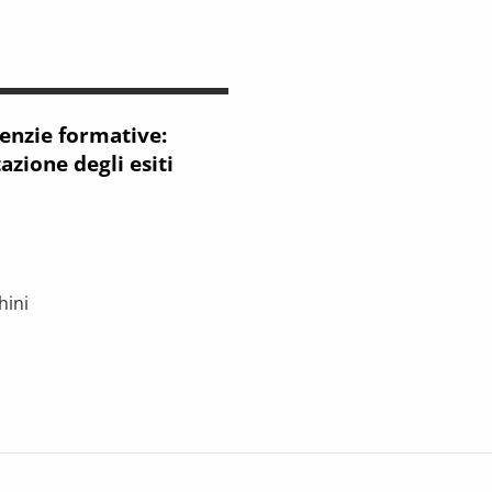
enzie formative:
azione degli esiti
hini
mative: metodologia per la valutazione degli esiti occupazionali