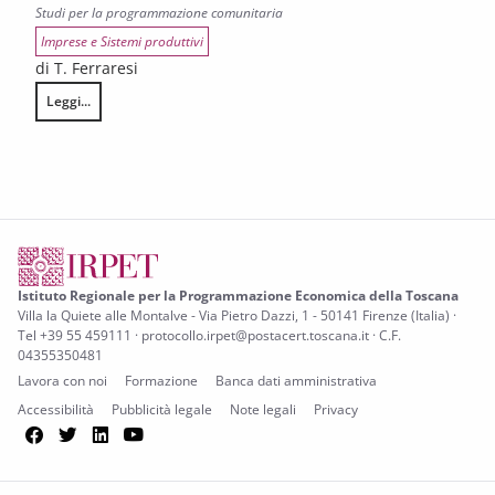
Studi per la programmazione comunitaria
Imprese e Sistemi produttivi
di T. Ferraresi
Leggi...
Analisi della diffusione delle imprese per le tre priorità della RIS3
Istituto Regionale per la Programmazione Economica della Toscana
Villa la Quiete alle Montalve - Via Pietro Dazzi, 1 - 50141 Firenze (Italia) ·
Tel +39 55 459111 · protocollo.irpet@postacert.toscana.it · C.F.
04355350481
Lavora con noi
Formazione
Banca dati amministrativa
Accessibilità
Pubblicità legale
Note legali
Privacy
Facebook
Twitter
LinkedIn
YouTube