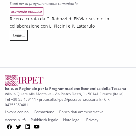
Studi per la programmazione comunitaria
Economia pubblica
Ricerca curata da C. Rabozzi di ENVIarea s.n.c. in
collaborazione con L. Piccini e P. Lattarulo
Leggi...
POR FESR 2021-2027 della Toscana. Valutazione della conformità al pri
Istituto Regionale per la Programmazione Economica della Toscana
Villa la Quiete alle Montalve - Via Pietro Dazzi, 1 - 50141 Firenze (Italia) ·
Tel +39 55 459111 · protocollo.irpet@postacert.toscana.it · C.F.
04355350481
Lavora con noi
Formazione
Banca dati amministrativa
Accessibilità
Pubblicità legale
Note legali
Privacy
Facebook
Twitter
LinkedIn
YouTube