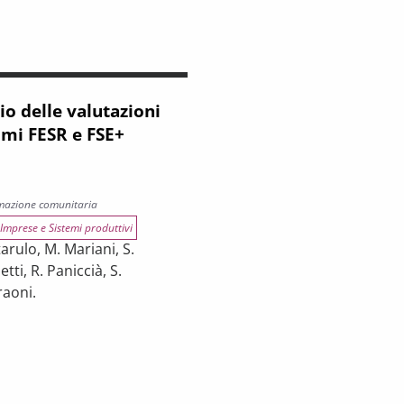
io delle valutazioni
mi FESR e FSE+
mazione comunitaria
Imprese e Sistemi produttivi
tarulo, M. Mariani, S.
tti, R. Paniccià, S.
raoni.
delle valutazioni dei Programmi FESR e FSE+ 2021-2027