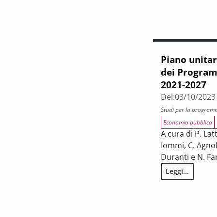
Piano unitar
dei Program
2021-2027
Del:
03/10/2023
Studi per la program
Economia pubblica
A cura di P. Lat
Iommi, C. Agnole
Duranti e N. Fa
Leggi...
Piano unitario 