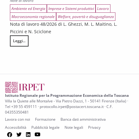
Note di lavoro
Ambiente ed Energia
Imprese e Sistemi produttivi
Lavoro
Macroeconomia regionale
Welfare, povertà e disuguaglianza
Nota di lavoro 48/2026 di L. Ghezzi, M. L. Maitino, L.
Piccini e N. Sciclone
Leggi...
Gli effetti economici della guerra all’Iran sull’economia toscana
Istituto Regionale per la Programmazione Economica della Toscana
Villa la Quiete alle Montalve - Via Pietro Dazzi, 1 - 50141 Firenze (Italia) ·
Tel +39 55 459111 · protocollo.irpet@postacert.toscana.it · C.F.
04355350481
Lavora con noi
Formazione
Banca dati amministrativa
Accessibilità
Pubblicità legale
Note legali
Privacy
Facebook
Twitter
LinkedIn
YouTube