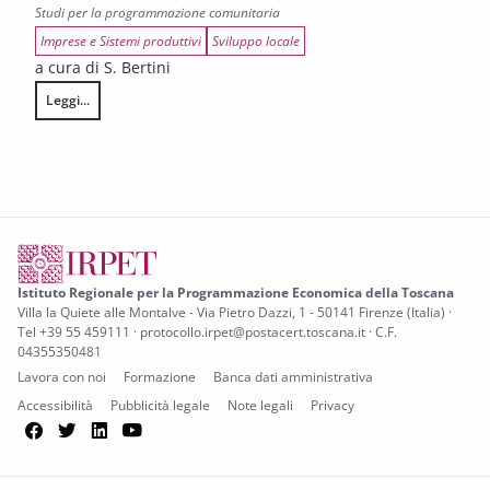
Studi per la programmazione comunitaria
Imprese e Sistemi produttivi
Sviluppo locale
a cura di S. Bertini
Leggi...
Analisi degli ambiti prioritari di domanda e offerta di tecnologie per la “
Istituto Regionale per la Programmazione Economica della Toscana
Villa la Quiete alle Montalve - Via Pietro Dazzi, 1 - 50141 Firenze (Italia) ·
Tel +39 55 459111 · protocollo.irpet@postacert.toscana.it · C.F.
04355350481
Lavora con noi
Formazione
Banca dati amministrativa
Accessibilità
Pubblicità legale
Note legali
Privacy
Facebook
Twitter
LinkedIn
YouTube