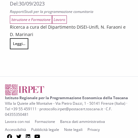
Del:
30/09/2023
Rapporti
Studi per la programmazione comunitaria
Istruzione e Formazione
Lavoro
Ricerca a cura del Dipartimento DISEI-Unifi, N. Faraoni e
D. Marinari
Leggi...
Carico mentale, produttività e scelte professionali delle donne: un esper
Istituto Regionale per la Programmazione Economica della Toscana
Villa la Quiete alle Montalve - Via Pietro Dazzi, 1 - 50141 Firenze (Italia) ·
Tel +39 55 459111 · protocollo.irpet@postacert.toscana.it · C.F.
04355350481
Lavora con noi
Formazione
Banca dati amministrativa
Accessibilità
Pubblicità legale
Note legali
Privacy
Facebook
Twitter
LinkedIn
YouTube