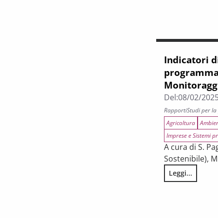
Indicatori d
programmaz
Monitoragg
Del:
08/02/202
Rapporti
Studi per l
Agricoltura
Ambien
Imprese e Sistemi pr
A cura di S. P
Sostenibile), M
Leggi...
Indicatori di 