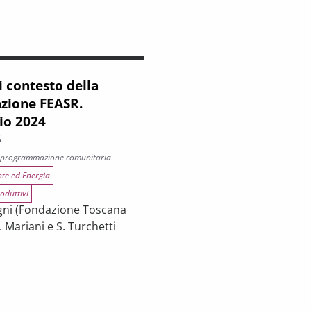
i contesto della
ione FEASR.
io 2024
5
a programmazione comunitaria
te ed Energia
oduttivi
agni (Fondazione Toscana
. Mariani e S. Turchetti
contesto della programmazione FEASR. Monitoraggio 2024