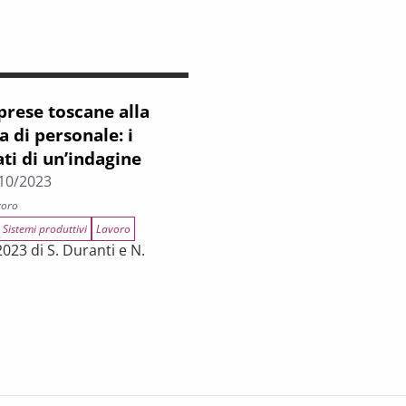
prese toscane alla
a di personale: i
ati di un’indagine
10/2023
voro
 Sistemi produttivi
Lavoro
023 di S. Duranti e N.
lla ricerca di personale: i risultati di un’indagine