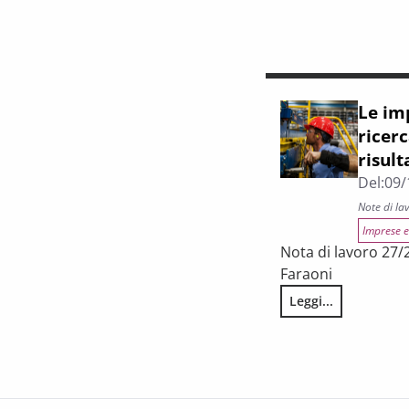
Le im
ricerc
risult
Del:
09/
Note di la
Imprese e
Nota di lavoro 27/2
Faraoni
Leggi...
Le imprese toscane a