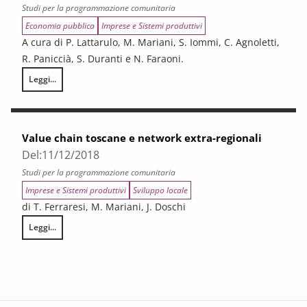
Studi per la programmazione comunitaria
Economia pubblica
Imprese e Sistemi produttivi
A cura di P. Lattarulo, M. Mariani, S. Iommi, C. Agnoletti,
R. Paniccià, S. Duranti e N. Faraoni.
Leggi...
Piano unitario delle valutazioni dei Programmi FESR e FSE+ 2021-2027
Value chain toscane e network extra-regionali
Del:
11/12/2018
Studi per la programmazione comunitaria
Imprese e Sistemi produttivi
Sviluppo locale
di T. Ferraresi, M. Mariani, J. Doschi
Leggi...
Value chain toscane e network extra-regionali