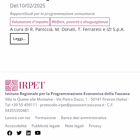
Del:
10/02/2025
Rapporti
Studi per la programmazione comunitaria
Valutazione d'impatto
Welfare, povertà e disuguaglianza
A cura di R. Paniccià, M. Donati, T. Ferraresi e IZI S.p.A.
Leggi...
Gli effetti su crescita e welfare della spesa associata ai Programmi FE
Istituto Regionale per la Programmazione Economica della Toscana
Villa la Quiete alle Montalve - Via Pietro Dazzi, 1 - 50141 Firenze (Italia) ·
Tel +39 55 459111 · protocollo.irpet@postacert.toscana.it · C.F.
04355350481
Lavora con noi
Formazione
Banca dati amministrativa
Accessibilità
Pubblicità legale
Note legali
Privacy
Facebook
Twitter
LinkedIn
YouTube