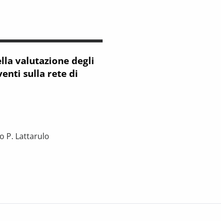
lla valutazione degli
venti sulla rete di
o P. Lattarulo
one degli impatti territoriali degli interventi sulla rete di traspo