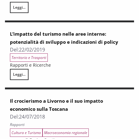
Leggi...
Accessibilità e trasporti a servizio delle aree turistiche
L’impatto del turismo nelle aree interne:
potenzialità di sviluppo e indicazioni di policy
Del:
22/02/2019
Territorio e Trasporti
Rapporti e Ricerche
Leggi...
L’impatto del turismo nelle aree interne: potenzialità di sviluppo e indica
Il crocierismo a Livorno e il suo impatto
economico sulla Toscana
Del:
24/07/2018
Rapporti
Cultura e Turismo
Macroeconomia regionale