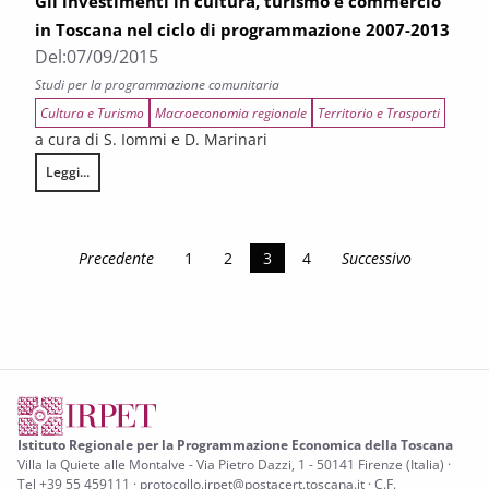
Gli investimenti in cultura, turismo e commercio
in Toscana nel ciclo di programmazione 2007-2013
Del:
07/09/2015
Studi per la programmazione comunitaria
Cultura e Turismo
Macroeconomia regionale
Territorio e Trasporti
a cura di S. Iommi e D. Marinari
Leggi...
Strategie di investimento nelle politiche di sviluppo territoriale conn
Precedente
1
2
3
4
Successivo
Istituto Regionale per la Programmazione Economica della Toscana
Villa la Quiete alle Montalve - Via Pietro Dazzi, 1 - 50141 Firenze (Italia) ·
Tel +39 55 459111 · protocollo.irpet@postacert.toscana.it · C.F.