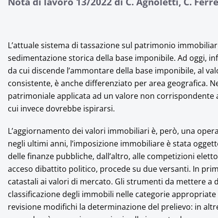
Nota di lavoro 13/2022 di C. Agnoletti, C. Ferre
L’attuale sistema di tassazione sul patrimonio immobiliar
sedimentazione storica della base imponibile. Ad oggi, in
da cui discende l’ammontare della base imponibile, al val
consistente, è anche differenziato per area geografica. Ne 
patrimoniale applicata ad un valore non corrispondente a qu
cui invece dovrebbe ispirarsi.
L’aggiornamento dei valori immobiliari è, però, una oper
negli ultimi anni, l’imposizione immobiliare è stata ogget
delle finanze pubbliche, dall’altro, alle competizioni eletto
acceso dibattito politico, procede su due versanti. In pri
catastali ai valori di mercato. Gli strumenti da mettere 
classificazione degli immobili nelle categorie appropriate
revisione modifichi la determinazione del prelievo: in alt