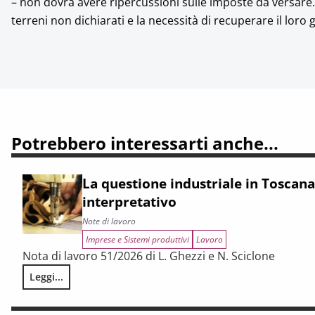
– non dovrà avere ripercussioni sulle imposte da versare. I
terreni non dichiarati e la necessità di recuperare il loro g
Potrebbero interessarti anche...
La questione industriale in Toscan
interpretativo
Note di lavoro
Imprese e Sistemi produttivi
Lavoro
Nota di lavoro 51/2026 di L. Ghezzi e N. Sciclone
Leggi...
La questione industriale in Toscana: uno schema interpreta