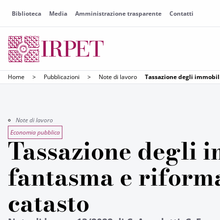
Biblioteca
Media
Amministrazione trasparente
Contatti
Home
>
Pubblicazioni
>
Note di lavoro
Tassazione degli immobili
Note di lavoro
Economia pubblica
Tassazione degli 
fantasma e riform
catasto