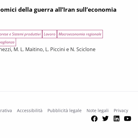
nomici della guerra all’Iran sull’economia
prese e Sistemi produttivi
Lavoro
Macroeconomia regionale
uaglianza
ezzi, M. L. Maitino, L. Piccini e N. Sciclone
 2028-2034
ra all’Iran sull’economia toscana
rativa
Accessibilità
Pubblicità legale
Note legali
Privacy
Facebook
Twitter
Link
Y