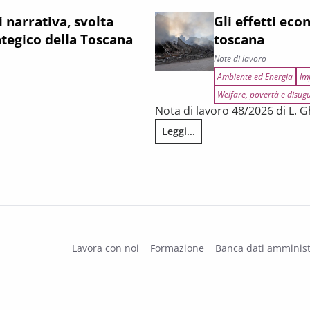
i narrativa, svolta
Gli effetti eco
ategico della Toscana
toscana
Note di lavoro
Ambiente ed Energia
Im
Welfare, povertà e disug
Nota di lavoro 48/2026 di L. Gh
Leggi...
ustriale e il posizionamento strategico della Toscana nel negoziato
Gli effetti economici della guer
Lavora con noi
Formazione
Banca dati amminist