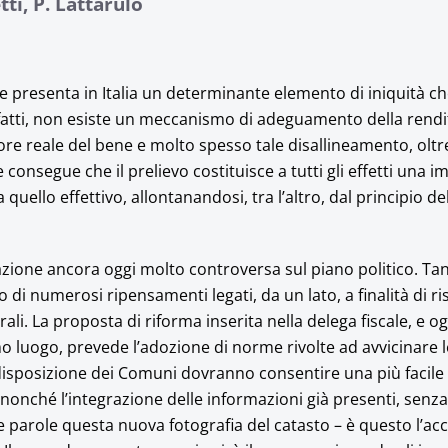
tti, P. Lattarulo
e presenta in Italia un determinante elemento di iniquità ch
fatti, non esiste un meccanismo di adeguamento della rendit
ore reale del bene e molto spesso tale disallineamento, oltr
consegue che il prelievo costituisce a tutti gli effetti una 
ello effettivo, allontanandosi, tra l’altro, dal principio de
azione ancora oggi molto controversa sul piano politico. Ta
to di numerosi ripensamenti legati, da un lato, a finalità di 
rali. La proposta di riforma inserita nella delega fiscale, e o
mo luogo, prevede l’adozione di norme rivolte ad avvicinare l
a disposizione dei Comuni dovranno consentire una più facile
 nonché l’integrazione delle informazioni già presenti, senza
re parole questa nuova fotografia del catasto – è questo l’ac