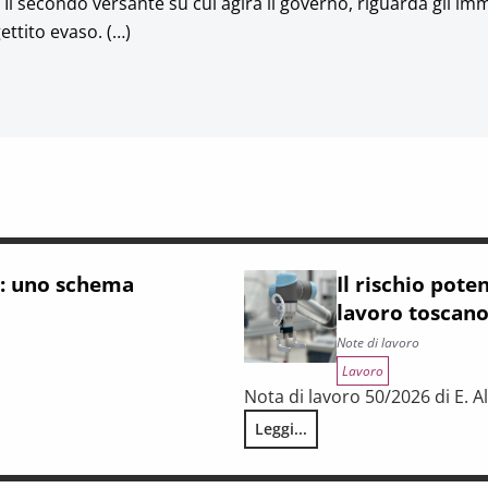
l secondo versante su cui agirà il governo, riguarda gli immo
ettito evaso. (…)
a: uno schema
Il rischio pot
lavoro toscan
Note di lavoro
Lavoro
Nota di lavoro 50/2026 di E. Al
Leggi...
tivo
Il rischio potenziale di automa