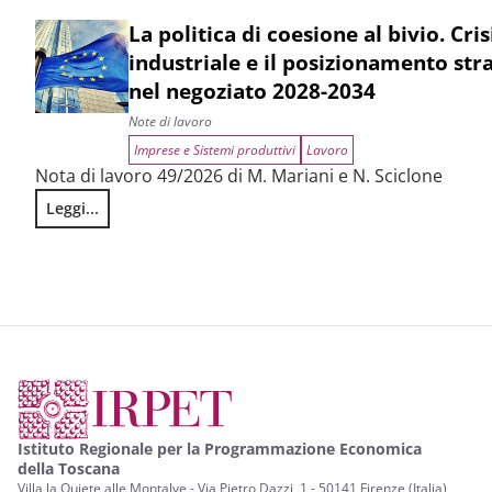
La politica di coesione al bivio. Cris
industriale e il posizionamento str
nel negoziato 2028-2034
Note di lavoro
Imprese e Sistemi produttivi
Lavoro
Nota di lavoro 49/2026 di M. Mariani e N. Sciclone
Leggi...
La politica di coesione al bivio. Crisi narrativa, svolta ind
Istituto Regionale per la Programmazione Economica
della Toscana
Villa la Quiete alle Montalve - Via Pietro Dazzi, 1 - 50141 Firenze (Italia)