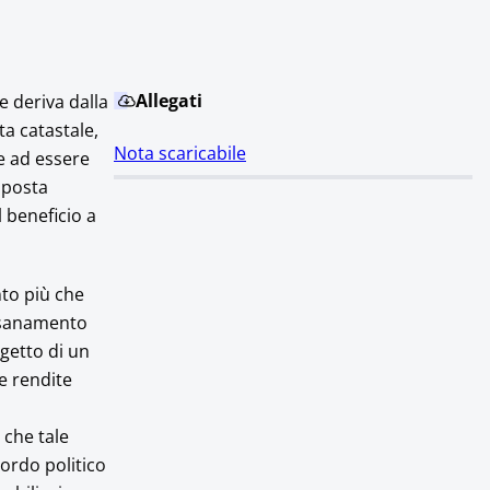
Allegati
e deriva dalla
a catastale,
Nota scaricabile
e ad essere
imposta
l beneficio a
nto più che
risanamento
ggetto di un
e rendite
 che tale
cordo politico