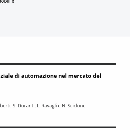
bili e i
enziale di automazione nel mercato del
o
berti, S. Duranti, L. Ravagli e N. Sciclone
zione nel mercato del lavoro toscano