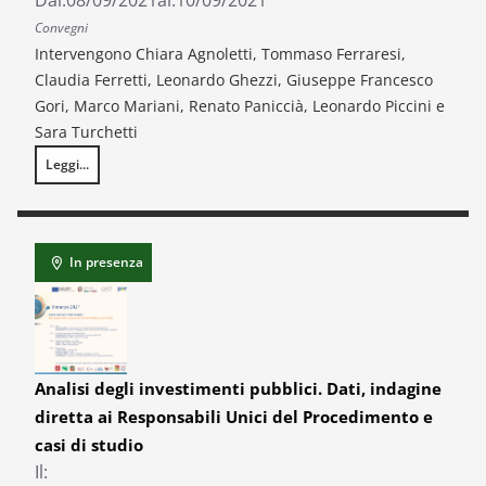
Dal:
08/09/2021
al:
10/09/2021
Convegni
Intervengono Chiara Agnoletti, Tommaso Ferraresi,
Claudia Ferretti, Leonardo Ghezzi, Giuseppe Francesco
Gori, Marco Mariani, Renato Paniccià, Leonardo Piccini e
Sara Turchetti
Leggi...
XLII Conferenza Scientifica Annuale AISRe: Le sfide dei territori nell’er
In presenza
Analisi degli investimenti pubblici. Dati, indagine
diretta ai Responsabili Unici del Procedimento e
casi di studio
Il: