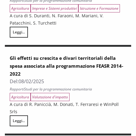
Rapporti
Studi per la programmazione comunitaria
Agricoltura
Imprese e Sistemi produttivi
Istruzione e Formazione
A cura di S. Duranti, N. Faraoni, M. Mariani, V.
Patacchini, S. Turchetti
Leggi...
Istruzione e formazione per l’agricoltura in Toscana
Gli effetti su crescita e divari territoriali della
spesa associata alla programmazione FEASR 2014-
2022
Del:
08/02/2025
Rapporti
Studi per la programmazione comunitaria
Agricoltura
Valutazione d'impatto
A cura di R. Paniccià, M. Donati, T. Ferraresi e WinPoll
Srls
Leggi...
Gli effetti su crescita e divari territoriali della spesa associata alla 