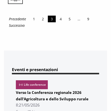
La dinamica del commercio estero del comparto agro-alimentare toscan
Precedente
1
2
3
4
5
…
9
Successivo
Eventi e presentazioni
Life conference
Verso la Conferenza regionale 2026
dell’Agricoltura e dello Sviluppo rurale
Il:
21/05/2026