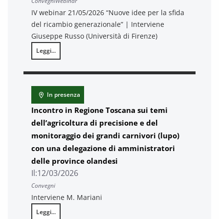
Convegni
Webinar
IV webinar 21/05/2026 “Nuove idee per la sfida
del ricambio generazionale” | Interviene
Giuseppe Russo (Università di Firenze)
Leggi...
Verso la Conferenza regionale 2026 dell’Agricoltura e dello Svilup
In presenza
Incontro in Regione Toscana sui temi
dell’agricoltura di precisione e del
monitoraggio dei grandi carnivori (lupo)
con una delegazione di amministratori
delle province olandesi
Il:
12/03/2026
Convegni
Interviene M. Mariani
Leggi...
Incontro in Regione Toscana sui temi dell’agricoltura di precision