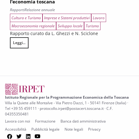
l’economia toscana
Rapporti
Relazione annuale
Cultura e Turismo
Imprese e Sistemi produttivi
Lavoro
Macroeconomia regionale
Sviluppo locale
Turismo
Rapporto curato da L. Ghezzi e N. Sciclone
Leggi...
Tenuta, rischi e prospettive di rilancio per l’economia toscana
Istituto Regionale per la Programmazione Economica della Toscana
Villa la Quiete alle Montalve - Via Pietro Dazzi, 1 - 50141 Firenze (Italia) ·
Tel +39 55 459111 · protocollo.irpet@postacert.toscana.it · C.F.
04355350481
Lavora con noi
Formazione
Banca dati amministrativa
Accessibilità
Pubblicità legale
Note legali
Privacy
Facebook
Twitter
LinkedIn
YouTube