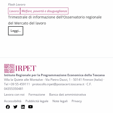
Flash Lavoro
Lavoro
Welfare, povertà e disuguaglianza
Trimestrale di informazione dell'Osservatorio regionale
del Mercato del lavoro
Leggi...
Toscana Notizie – Flash Lavoro n. 65/2025
Istituto Regionale per la Programmazione Economica della Toscana
Villa la Quiete alle Montalve - Via Pietro Dazzi, 1 - 50141 Firenze (Italia) ·
Tel +39 55 459111 · protocollo.irpet@postacert.toscana.it · C.F.
04355350481
Lavora con noi
Formazione
Banca dati amministrativa
Accessibilità
Pubblicità legale
Note legali
Privacy
Facebook
Twitter
LinkedIn
YouTube