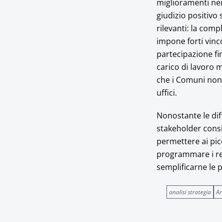
miglioramenti ne
giudizio positivo
rilevanti: la comp
impone forti vinco
partecipazione fi
carico di lavoro 
che i Comuni non
uffici.
Nonostante le diff
stakeholder consi
permettere ai picc
programmare i rel
semplificarne le
analisi strategia
Ar