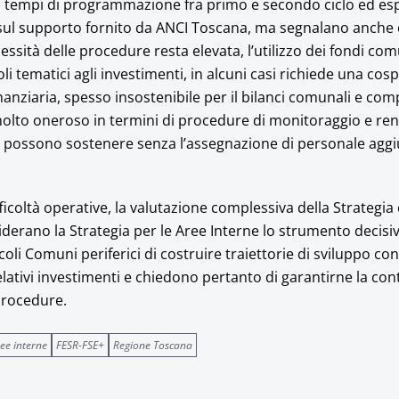
i tempi di programmazione fra primo e secondo ciclo ed e
 sul supporto fornito da ANCI Toscana, ma segnalano anche c
lessità delle procedure resta elevata, l’utilizzo dei fondi com
li tematici agli investimenti, in alcuni casi richiede una cos
nanziaria, spesso insostenibile per il bilanci comunali e co
molto oneroso in termini di procedure di monitoraggio e re
 possono sostenere senza l’assegnazione di personale aggiu
icoltà operative, la valutazione complessiva della Strategia è
derano la Strategia per le Aree Interne lo strumento decisi
oli Comuni periferici di costruire traiettorie di sviluppo con
ativi investimenti e chiedono pertanto di garantirne la cont
 procedure.
ee interne
FESR-FSE+
Regione Toscana