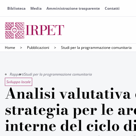
Biblioteca
Media
Amministrazione trasparente
Contatti
Home
>
Pubblicazioni
>
Studi per la programmazione comunitaria
Rapporti
Studi per la programmazione comunitaria
Sviluppo locale
Analisi valutativa
strategia per le ar
interne del ciclo d