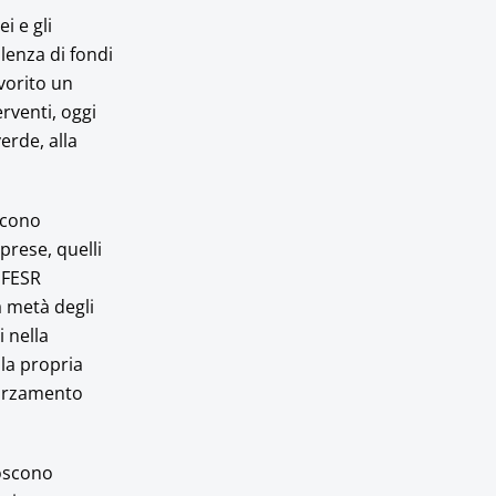
i e gli
lenza di fondi
vorito un
rventi, oggi
erde, alla
iscono
mprese, quelli
 FESR
a metà degli
i nella
la propria
forzamento
noscono