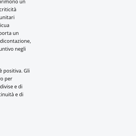
sprimono un
riticità
unitari
picua
mporta un
ndicontazione,
ntivo negli
 positiva. Gli
vo per
divise e di
inuità e di