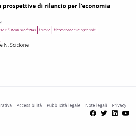
e prospettive di rilancio per l’economia
le
se e Sistemi produttivi
Lavoro
Macroeconomia regionale
e N. Sciclone
rilancio per l’economia toscana
rativa
Accessibilità
Pubblicità legale
Note legali
Privacy
Facebook
Twitter
Link
Y