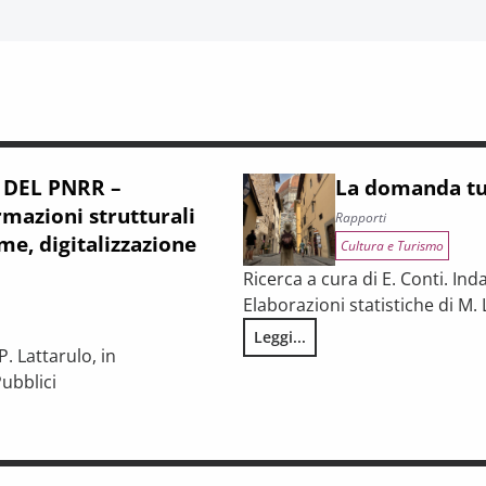
 DEL PNRR –
La domanda tur
mazioni strutturali
Rapporti
me, digitalizzazione
Cultura e Turismo
Ricerca a cura di E. Conti. Ind
Elaborazioni statistiche di M. 
Leggi...
La domanda turistica in Toscan
. Lattarulo, in
ubblici
iunturale e trasformazioni strutturali del procurement pubblico