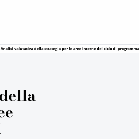
Analisi valutativa della strategia per le aree interne del ciclo di program
 della
ee
i