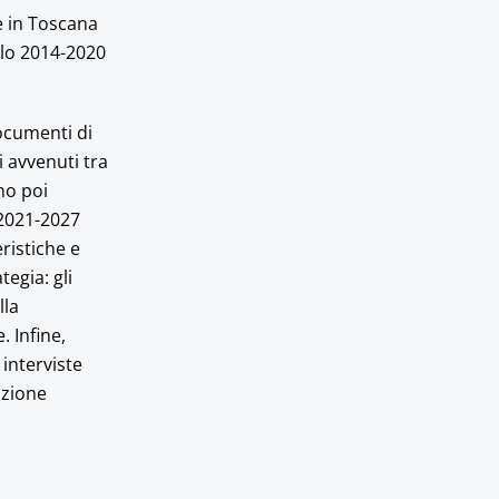
ne in Toscana
clo 2014-2020
documenti di
 avvenuti tra
no poi
 2021-2027
ristiche e
egia: gli
lla
 Infine,
 interviste
azione