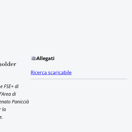
Allegati
eholder
Ricerca scaricabile
 e FSE+ di
l’Area di
Renato Paniccià
 la
e.