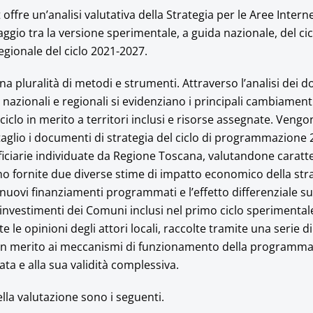
 offre un’analisi valutativa della Strategia per le Aree Inter
saggio tra la versione sperimentale, a guida nazionale, del ci
egionale del ciclo 2021-2027.
 una pluralità di metodi e strumenti. Attraverso l’analisi dei 
zionali e regionali si evidenziano i principali cambiamenti
iclo in merito a territori inclusi e risorse assegnate. Vengo
ttaglio i documenti di strategia del ciclo di programmazione
ficiarie individuate da Regione Toscana, valutandone caratte
 fornite due diverse stime di impatto economico della strat
 nuovi finanziamenti programmati e l’effetto differenziale su
investimenti dei Comuni inclusi nel primo ciclo sperimentale.
 le opinioni degli attori locali, raccolte tramite una serie di
 in merito ai meccanismi di funzionamento della programm
rata e alla sua validità complessiva.
della valutazione sono i seguenti.