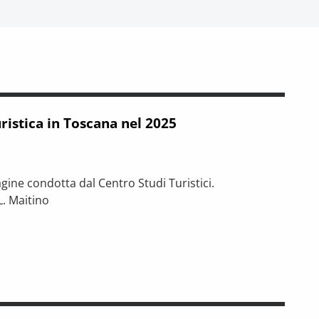
istica in Toscana nel 2025
agine condotta dal Centro Studi Turistici.
L. Maitino
a nel 2025
 tra riforme, digitalizzazione e modelli organizzativi