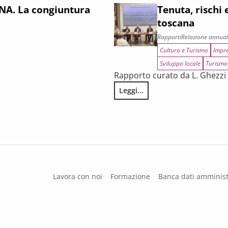
A. La congiuntura
Tenuta, rischi 
toscana
Rapporti
Relazione annua
Cultura e Turismo
Impre
Sviluppo locale
Turismo
Rapporto curato da L. Ghezzi 
 il primo trimestre 2026
Leggi...
Tenuta, rischi e prospettive di 
Lavora con noi
Formazione
Banca dati amminist