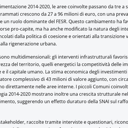
rimentazione 2014-2020, le aree coinvolte passano da tre a se
rammati crescono da 27 a 96 milioni di euro, con una preva
 e un ruolo dominante del FESR. Questo cambiamento ha fa
orse pro-capite, ma ha anche modificato la natura degli inte
lati dalla politica di coesione e orientati alla transizione v
e alla rigenerazione urbana.
 sono multidimensionali: gli interventi infrastrutturali favor
rezza del territorio, quelli energetici la competitività delle i
ne e il capitale umano. La stima economica degli investimenti
vatore complessivo di 43 milioni di valore aggiunto, con circ
no direttamente nelle aree interne. I piccoli Comuni coinvolt
gia 2014-2020 mostrano inoltre una crescita strutturale nel
timento, suggerendo un effetto duraturo della SNAI sul raf
 stakeholder, raccolte tramite interviste e questionari, rico