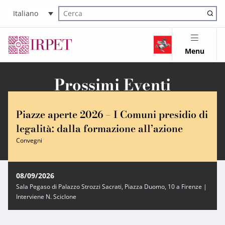
Italiano
Cerca nel sito
Menu
Prossimi Eventi
Piazze aperte 2026 – I Comuni presidio di
legalità: dalla formazione all’azione
Convegni
08/09/2026
Sala Pegaso di Palazzo Strozzi Sacrati, Piazza Duomo, 10 a Firenze |
Interviene N. Sciclone