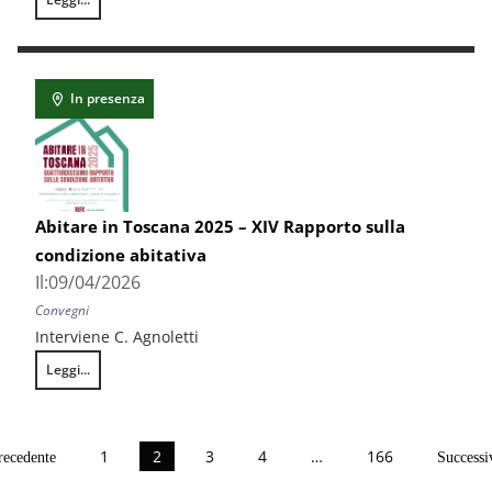
Verso l’Assemblea del SOCIAL FORUM DELL’ABITARE
In presenza
Abitare in Toscana 2025 – XIV Rapporto sulla
condizione abitativa
Il:
09/04/2026
Convegni
Interviene C. Agnoletti
Leggi...
Abitare in Toscana 2025 – XIV Rapporto sulla condizione abitativa
1
2
3
4
…
166
recedente
Successi